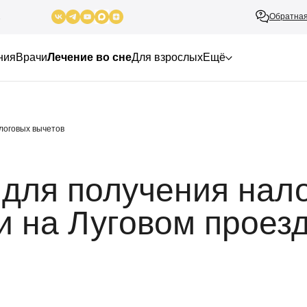
Обратная
2
ния
Врачи
Лечение во сне
Для взрослых
Ещё
логовых вычетов
для получения нал
и на Луговом проез