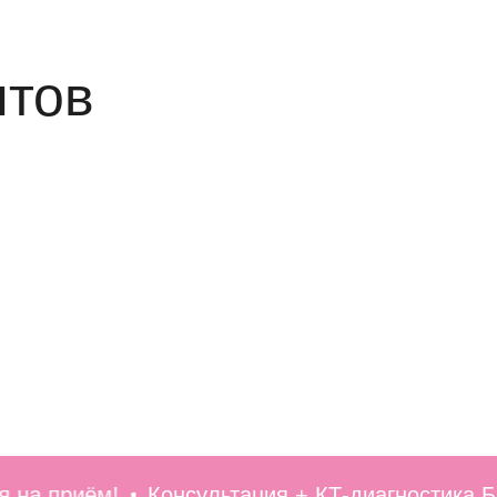
нтов
приём!
Консультация + КТ-диагностика БЕСП