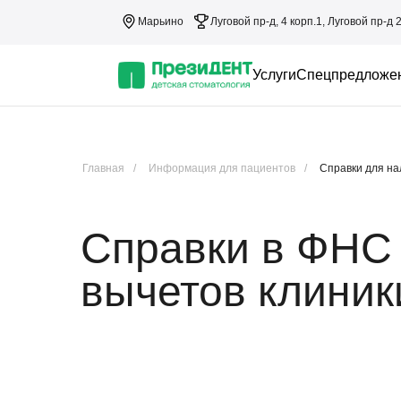
Марьино
Луговой пр-д, 4 корп.1, Луговой пр-д 
Услуги
Спецпредложе
Главная
/
Информация для пациентов
/
Справки для на
Справки в ФНС 
вычетов клиник