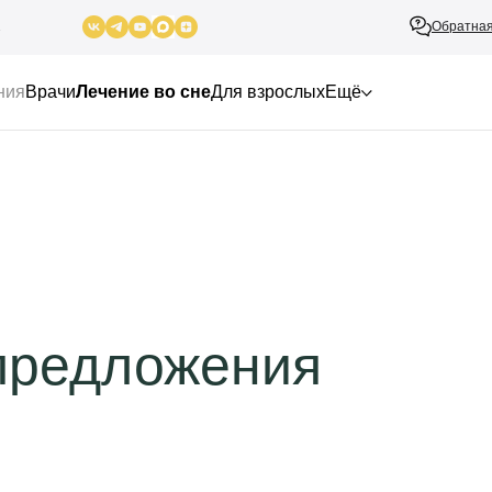
Обратная
2
ния
Врачи
Лечение во сне
Для взрослых
Ещё
предложения