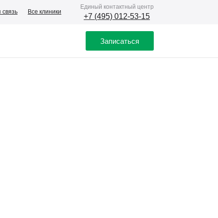
Eдиный контактный центр
 связь
Все клиники
+7 (495) 012-53-15
Записаться