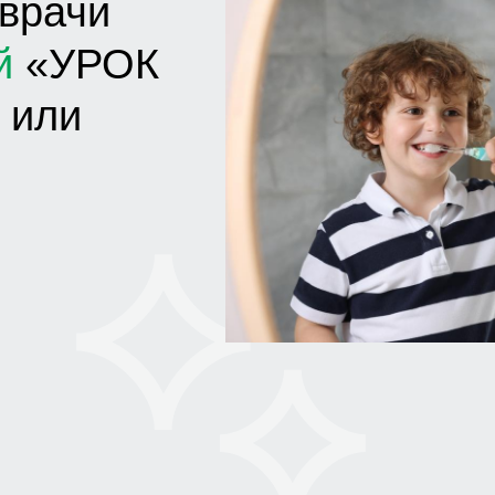
 врачи
й
«УРОК
 или