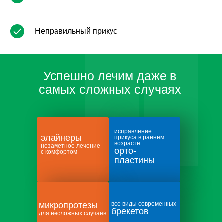
прикуса
КТ и/или 3D-сканирование поможет
полноценно оценить клиническую картину
и увидеть то, что нельзя распознать при
инструментальном осмотре и рентгене.
Неправильный прикус
Составление плана лечения
После диагностики доктор опишет прогноз
развития ситуации при отсутствии лечения
и составит индивидуальный план лечения
выявленных проблем.
Успешно лечим даже в
самых сложных случаях
исправление
элайнеры
прикуса в раннем
возрасте
незаметное лечение
орто-
с комфортом
пластины
микропротезы
все виды современных
брекетов
для несложных случаев