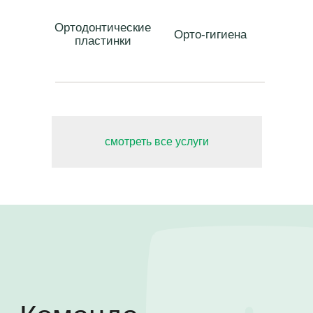
Ортодонтические
Орто-гигиена
пластинки
Отзывы пациентов
смотреть все услуги