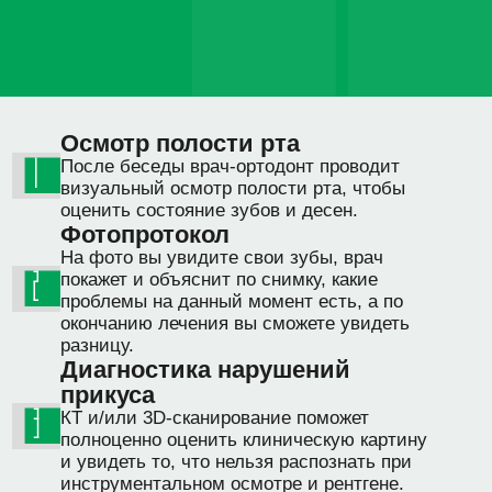
Команда
ортодонтов
все врачи >