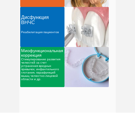
Дисфункция
ВНЧС
Реабилитация пациентов
Миофункциональная
коррекция
Стимулирование развития
челюстей за счет
устранения вредных
привычек, инфантильного
глотания, парафункций
мышц челюстно-лицевой
области и др.