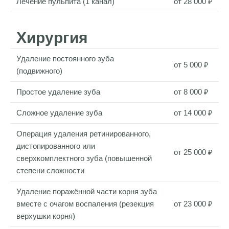
Лечение пульпита (1 канал)
от 28 000 ₽
Оплата услуг
Хирургия
Удаление постоянного зуба
от 5 000 ₽
(подвижного)
Простое удаление зуба
от 8 000 ₽
Сложное удаление зуба
от 14 000 ₽
Операция удаления ретинированного,
дистопированного или
от 25 000 ₽
сверхкомплектного зуба (повышенной
степени сложности
Удаление поражённой части корня зуба
вместе с очагом воспаления (резекция
от 23 000 ₽
верхушки корня)