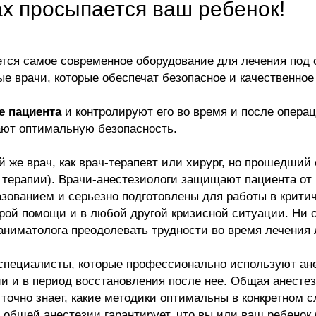
ах просыпается ваш ребенок!
ется самое современное оборудование для лечения под
 врачи, которые обеспечат безопасное и качественное
е пациента
и контролируют его во время и после операц
ают оптимальную безопасность.
й же врач, как врач-терапевт или хирург, но прошедший
 терапии). Врачи-анестезиологи защищают пациента от
зованием и серьезно подготовлены для работы в крити
орой помощи и в любой другой кризисной ситуации. Ни 
аниматолога преодолевать трудности во время лечения
специалисты, которые профессионально используют ане
ии и в период восстановления после нее. Общая анесте
очно знает, какие методики оптимальны в конкретном с
 общей анестезии гарантирует, что вы или ваш ребенок 