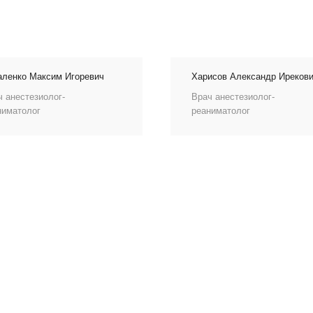
аленко Максим Игоревич
Харисов Александр Иреков
ч анестезиолог-
Врач анестезиолог-
ниматолог
реаниматолог