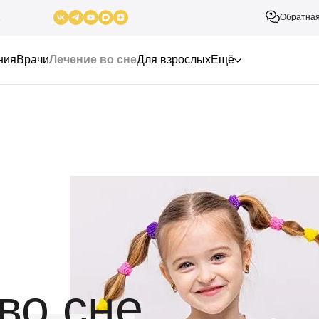
Обратная
2
ния
Врачи
Лечение во сне
Для взрослых
Ещё
во сне