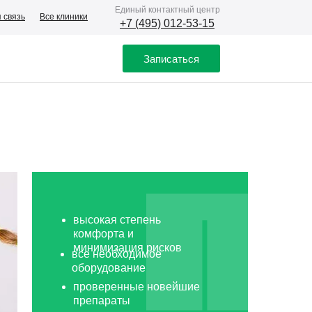
Eдиный контактный центр
 связь
Все клиники
+7 (495) 012-53-15
Записаться
высокая степень
комфорта и
минимизация рисков
все необходимое
оборудование
проверенные новейшие
препараты