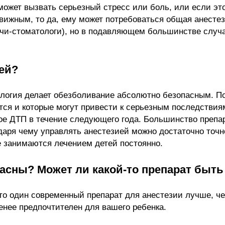
может вызвать серьезный стресс или боль, или если эт
ижным, то да, ему может потребоваться общая анестези
ачи-стоматологи), но в подавляющем большинстве случ
тей?
огия делает обезболивание абсолютно безопасным. По
ся и которые могут привести к серьезным последствиям
ное ДТП в течение следующего года. Большинство препа
одаря чему управлять анестезией можно достаточно точн
е занимаются лечением детей постоянно.
асны? Может ли какой-то препарат быть
что один современный препарат для анестезии лучше, ч
енее предпочтителен для вашего ребенка.